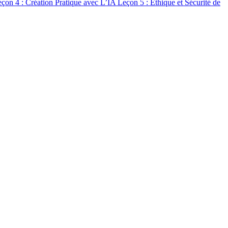
çon 4 : Création Pratique avec L’IA
Leçon 5 : Éthique et Sécurité de