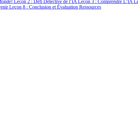
 Monde!
Leçon 2 : Défi Détective de l’IA
Leçon 3 : Comprendre L’IA
Le
venir
Leçon 8 : Conclusion et Évaluation
Ressources