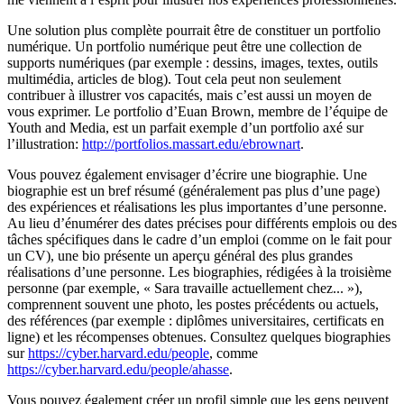
Une solution plus complète pourrait être de constituer un portfolio
numérique. Un portfolio numérique peut être une collection de
supports numériques (par exemple : dessins, images, textes, outils
multimédia, articles de blog). Tout cela peut non seulement
contribuer à illustrer vos capacités, mais c’est aussi un moyen de
vous exprimer. Le portfolio d’Euan Brown, membre de l’équipe de
Youth and Media, est un parfait exemple d’un portfolio axé sur
l’illustration:
http://portfolios.massart.edu/ebrownart
.
Vous pouvez également envisager d’écrire une biographie. Une
biographie est un bref résumé (généralement pas plus d’une page)
des expériences et réalisations les plus importantes d’une personne.
Au lieu d’énumérer des dates précises pour différents emplois ou des
tâches spécifiques dans le cadre d’un emploi (comme on le fait pour
un CV), une bio présente un aperçu général des plus grandes
réalisations d’une personne. Les biographies, rédigées à la troisième
personne (par exemple, « Sara travaille actuellement chez... »),
comprennent souvent une photo, les postes précédents ou actuels,
des références (par exemple : diplômes universitaires, certificats en
ligne) et les récompenses obtenues. Consultez quelques biographies
sur
https://cyber.harvard.edu/people
, comme
https://cyber.harvard.edu/people/ahasse
.
Vous pouvez également créer un profil simple que les gens peuvent