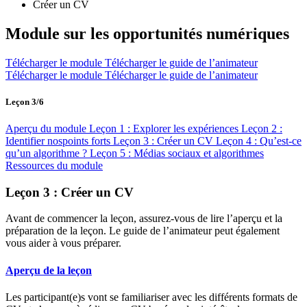
Créer un CV
Module sur les opportunités numériques
Télécharger le module
Télécharger le guide de l’animateur
Télécharger le module
Télécharger le guide de l’animateur
Leçon 3/6
Aperçu du module
Leçon 1 : Explorer les expériences
Leçon 2 :
Identifier nospoints forts
Leçon 3 : Créer un CV
Leçon 4 : Qu’est-ce
qu’un algorithme ?
Leçon 5 : Médias sociaux et algorithmes
Ressources du module
Leçon 3 : Créer un CV
Avant de commencer la leçon, assurez-vous de lire l’aperçu et la
préparation de la leçon. Le guide de l’animateur peut également
vous aider à vous préparer.
Aperçu de la leçon
Les participant(e)s vont se familiariser avec les différents formats de