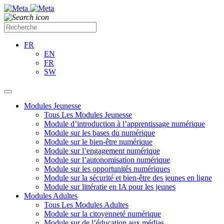
FR
EN
FR
SW
Modules Jeunesse
Tous Les Modules Jeunesse
Module d’introduction à l’apprentissage numérique
Module sur les bases du numérique
Module sur le bien-être numérique
Module sur l’engagement numérique
Module sur l’autonomisation numérique
Module sur les opportunités numériques
Module sur la sécurité et bien-être des jeunes en ligne
Module sur littératie en IA pour les jeunes
Modules Adultes
Tous Les Modules Adultes
Module sur la citoyenneté numérique
Module sur de l’éducation aux médias