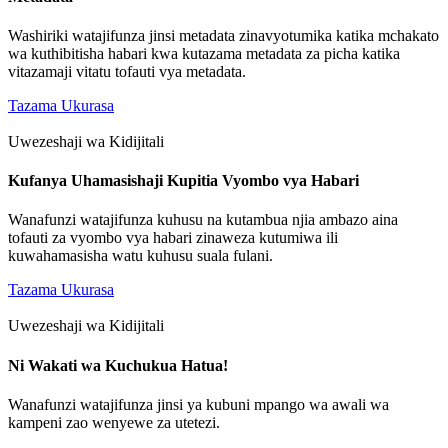
Washiriki watajifunza jinsi metadata zinavyotumika katika mchakato
wa kuthibitisha habari kwa kutazama metadata za picha katika
vitazamaji vitatu tofauti vya metadata.
Tazama Ukurasa
Uwezeshaji wa Kidijitali
Kufanya Uhamasishaji Kupitia Vyombo vya Habari
Wanafunzi watajifunza kuhusu na kutambua njia ambazo aina
tofauti za vyombo vya habari zinaweza kutumiwa ili
kuwahamasisha watu kuhusu suala fulani.
Tazama Ukurasa
Uwezeshaji wa Kidijitali
Ni Wakati wa Kuchukua Hatua!
Wanafunzi watajifunza jinsi ya kubuni mpango wa awali wa
kampeni zao wenyewe za utetezi.