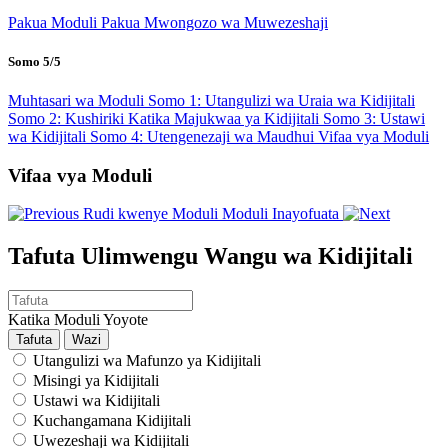
Pakua Moduli
Pakua Mwongozo wa Muwezeshaji
Somo 5/5
Muhtasari wa Moduli
Somo 1: Utangulizi wa Uraia wa Kidijitali
Somo 2: Kushiriki Katika Majukwaa ya Kidijitali
Somo 3: Ustawi
wa Kidijitali
Somo 4: Utengenezaji wa Maudhui
Vifaa vya Moduli
Vifaa vya Moduli
Rudi kwenye Moduli
Moduli Inayofuata
Tafuta Ulimwengu Wangu wa Kidijitali
​Katika Moduli Yoyote
Utangulizi wa Mafunzo ya Kidijitali
Misingi ya Kidijitali
Ustawi wa Kidijitali
Kuchangamana Kidijitali
Uwezeshaji wa Kidijitali