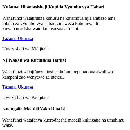
Kufanya Uhamasishaji Kupitia Vyombo vya Habari
Wanafunzi watajifunza kuhusu na kutambua njia ambazo aina
tofauti za vyombo vya habari zinaweza kutumiwa ili
kuwahamasisha watu kuhusu suala fulani.
Tazama Ukurasa
Uwezeshaji wa Kidijitali
Ni Wakati wa Kuchukua Hatua!
Wanafunzi watajifunza jinsi ya kubuni mpango wa awali wa
kampeni zao wenyewe za utetezi.
Tazama Ukurasa
Uwezeshaji wa Kidijitali
Kuangalia Maadili Yako Binafsi
Wanafunzi watafanya kuorodhesha maadili kulingana na umuhimu
wake.