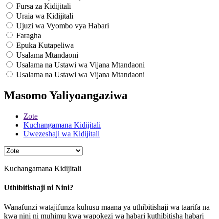
Fursa za Kidijitali
Uraia wa Kidijitali
Ujuzi wa Vyombo vya Habari
Faragha
Epuka Kutapeliwa
Usalama Mtandaoni
Usalama na Ustawi wa Vijana Mtandaoni
Usalama na Ustawi wa Vijana Mtandaoni
Masomo Yaliyoangaziwa
Zote
Kuchangamana Kidijitali
Uwezeshaji wa Kidijitali
Kuchangamana Kidijitali
Uthibitishaji ni Nini?
Wanafunzi watajifunza kuhusu maana ya uthibitishaji wa taarifa na
kwa nini ni muhimu kwa wapokezi wa habari kuthibitisha habari