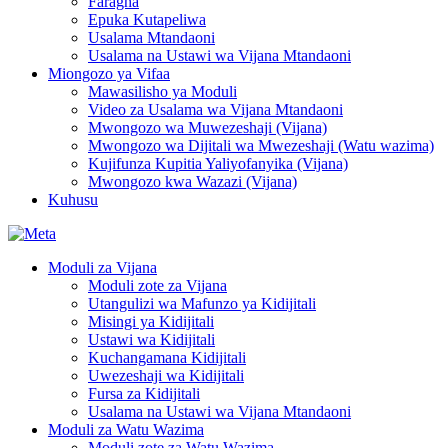
Faragha
Epuka Kutapeliwa
Usalama Mtandaoni
Usalama na Ustawi wa Vijana Mtandaoni
Miongozo ya Vifaa
Mawasilisho ya Moduli
Video za Usalama wa Vijana Mtandaoni
Mwongozo wa Muwezeshaji (Vijana)
Mwongozo wa Dijitali wa Mwezeshaji (Watu wazima)
Kujifunza Kupitia Yaliyofanyika (Vijana)
Mwongozo kwa Wazazi (Vijana)
Kuhusu
Moduli za Vijana
Moduli zote za Vijana
Utangulizi wa Mafunzo ya Kidijitali
Misingi ya Kidijitali
Ustawi wa Kidijitali
Kuchangamana Kidijitali
Uwezeshaji wa Kidijitali
Fursa za Kidijitali
Usalama na Ustawi wa Vijana Mtandaoni
Moduli za Watu Wazima
Moduli zote za Watu Wazima