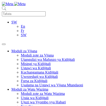
SW
En
Fr
SW
Moduli za Vijana
Moduli zote za Vijana
Utangulizi wa Mafunzo ya Kidijitali
Misingi ya Kidijitali
Ustawi wa Kidijitali
Kuchangamana Kidijitali
Uwezeshaji wa Kidijitali
Fursa za Kidijitali
Usalama na Ustawi wa Vijana Mtandaoni
Moduli za Watu Wazima
Moduli zote za Watu Wazima
Uraia wa Kidijitali
Ujuzi wa Vyombo vya Habari