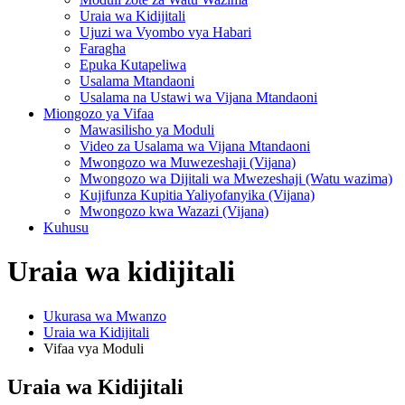
Uraia wa Kidijitali
Ujuzi wa Vyombo vya Habari
Faragha
Epuka Kutapeliwa
Usalama Mtandaoni
Usalama na Ustawi wa Vijana Mtandaoni
Miongozo ya Vifaa
Mawasilisho ya Moduli
Video za Usalama wa Vijana Mtandaoni
Mwongozo wa Muwezeshaji (Vijana)
Mwongozo wa Dijitali wa Mwezeshaji (Watu wazima)
Kujifunza Kupitia Yaliyofanyika (Vijana)
Mwongozo kwa Wazazi (Vijana)
Kuhusu
Uraia wa kidijitali
Ukurasa wa Mwanzo
Uraia wa Kidijitali
Vifaa vya Moduli
Uraia wa Kidijitali