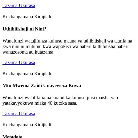
Tazama Ukurasa
Kuchangamana Kidijitali
Uthibitishaji ni Nini?
Wanafunzi watajifunza kuhusu maana ya uthibitishaji wa taarifa na
kwa nini ni muhimu kwa wapokezi wa habari kuthibitisha habari
wanazosoma au kutazama.
Tazama Ukurasa
Kuchangamana Kidijitali
Mtu Mwema Zaidi Unayeweza Kuwa
Wanafunzi watafikiria na kuandika kuhusu jinsi maisha yao
yatakavyokuwa miaka 40 kutoka sasa.
Tazama Ukurasa
Kuchangamana Kidijitali
Metadata