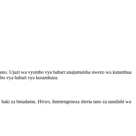
liano. Ujuzi wa vyombo vya habari unajumuisha uwezo wa kutambua
mbo vya habari vya kusambaza.
aki za binadamu. Hivyo, limetengeneza sheria tano za uandishi wa