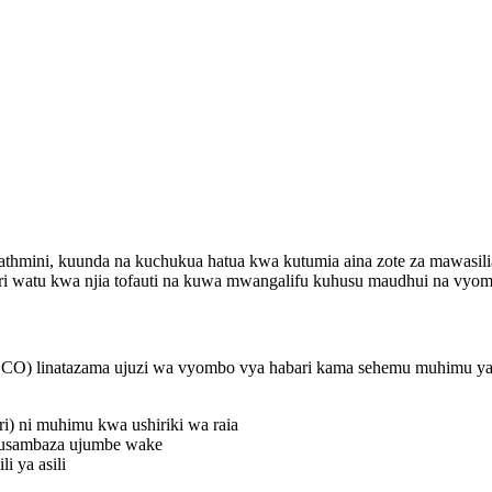
athmini, kuunda na kuchukua hatua kwa kutumia aina zote za mawasi
iri watu kwa njia tofauti na kuwa mwangalifu kuhusu maudhui na vyo
CO) linatazama ujuzi wa vyombo vya habari kama sehemu muhimu ya h
i) ni muhimu kwa ushiriki wa raia
a kusambaza ujumbe wake
i ya asili