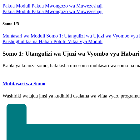
Pakua Moduli
Pakua Mwongozo wa Muwezeshaji
Pakua Moduli
Pakua Mwongozo wa Muwezeshaji
Somo 1/5
Muhtasari wa Moduli
Somo 1: Utangulizi wa Ujuzi wa Vyombo vya
Kushughulikia na Habari Potofu
Vifaa vya Moduli
Somo 1: Utangulizi wa Ujuzi wa Vyombo vya Habari
Kabla ya kuanza somo, hakikisha umesoma muhtasari wa somo na ma
Muhtasari wa Somo
Washiriki watajua jinsi ya kudhibiti usalama wa vifaa vyao, progra