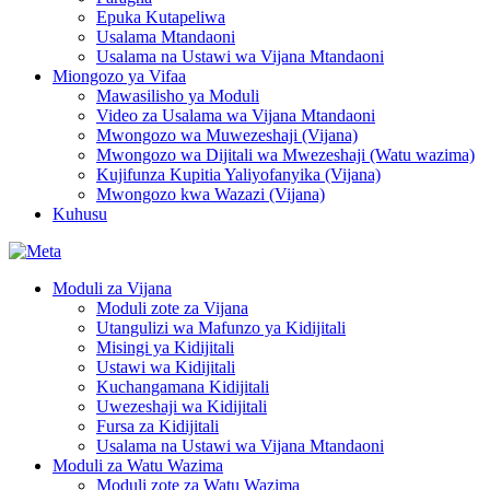
Epuka Kutapeliwa
Usalama Mtandaoni
Usalama na Ustawi wa Vijana Mtandaoni
Miongozo ya Vifaa
Mawasilisho ya Moduli
Video za Usalama wa Vijana Mtandaoni
Mwongozo wa Muwezeshaji (Vijana)
Mwongozo wa Dijitali wa Mwezeshaji (Watu wazima)
Kujifunza Kupitia Yaliyofanyika (Vijana)
Mwongozo kwa Wazazi (Vijana)
Kuhusu
Moduli za Vijana
Moduli zote za Vijana
Utangulizi wa Mafunzo ya Kidijitali
Misingi ya Kidijitali
Ustawi wa Kidijitali
Kuchangamana Kidijitali
Uwezeshaji wa Kidijitali
Fursa za Kidijitali
Usalama na Ustawi wa Vijana Mtandaoni
Moduli za Watu Wazima
Moduli zote za Watu Wazima