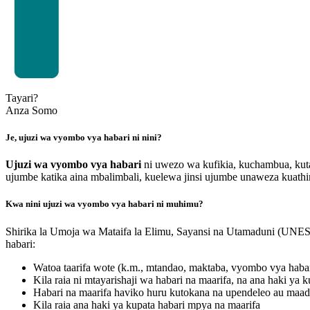
Tayari?
Anza Somo
Je, ujuzi wa vyombo vya habari ni nini?
Ujuzi
wa
vyombo
vya
habari
ni uwezo wa kufikia, kuchambua, kut
ujumbe katika aina mbalimbali, kuelewa jinsi ujumbe unaweza kuath
Kwa nini ujuzi wa vyombo vya habari ni muhimu?
Shirika la Umoja wa Mataifa la Elimu, Sayansi na Utamaduni (UNES
habari:
Watoa taarifa wote (k.m., mtandao, maktaba, vyombo vya habar
Kila raia ni mtayarishaji wa habari na maarifa, na ana haki y
Habari na maarifa haviko huru kutokana na upendeleo au maadil
Kila raia ana haki ya kupata habari mpya na maarifa