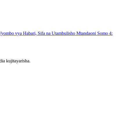
Vyombo vya Habari, Sifa na Utambulisho Mtandaoni
Somo 4:
a kujitayarisha.