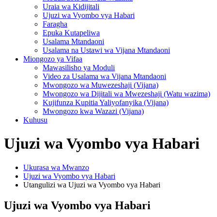
Uraia wa Kidijitali
Ujuzi wa Vyombo vya Habari
Faragha
Epuka Kutapeliwa
Usalama Mtandaoni
Usalama na Ustawi wa Vijana Mtandaoni
Miongozo ya Vifaa
Mawasilisho ya Moduli
Video za Usalama wa Vijana Mtandaoni
Mwongozo wa Muwezeshaji (Vijana)
Mwongozo wa Dijitali wa Mwezeshaji (Watu wazima)
Kujifunza Kupitia Yaliyofanyika (Vijana)
Mwongozo kwa Wazazi (Vijana)
Kuhusu
Ujuzi wa Vyombo vya Habari
Ukurasa wa Mwanzo
Ujuzi wa Vyombo vya Habari
Utangulizi wa Ujuzi wa Vyombo vya Habari
Ujuzi wa Vyombo vya Habari