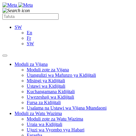
SW
En
Fr
SW
Moduli za Vijana
Moduli zote za Vijana
Utangulizi wa Mafunzo ya Kidijitali
Misingi ya Kidijitali
Ustawi wa Kidijitali
Kuchangamana Kidijitali
Uwezeshaji wa Kidijitali
Fursa za Kidijitali
Usalama na Ustawi wa Vijana Mtandaoni
Moduli za Watu Wazima
Moduli zote za Watu Wazima
Uraia wa Kidijitali
Ujuzi wa Vyombo vya Habari
Faragha