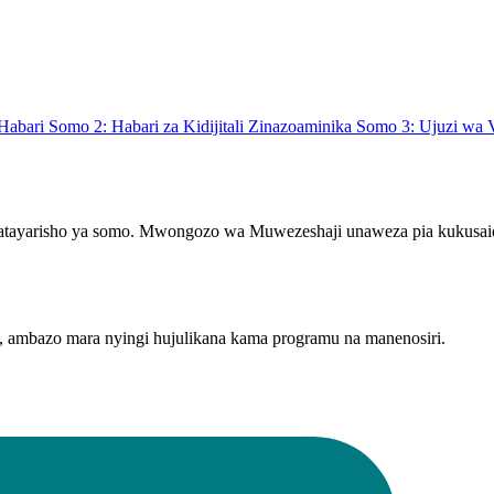
 Habari
Somo 2: Habari za Kidijitali Zinazoaminika
Somo 3: Ujuzi wa 
tayarisho ya somo. Mwongozo wa Muwezeshaji unaweza pia kukusaidi
mu, ambazo mara nyingi hujulikana kama programu na manenosiri.